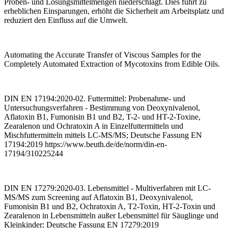
Proben- und Lösungsmittelmengen niederschlägt. Dies führt zu
erheblichen Einsparungen, erhöht die Sicherheit am Arbeitsplatz und
reduziert den Einfluss auf die Umwelt.
Automating the Accurate Transfer of Viscous Samples for the
Completely Automated Extraction of Mycotoxins from Edible Oils.
DIN EN 17194:2020-02. Futtermittel: Probenahme- und
Untersuchungsverfahren - Bestimmung von Deoxynivalenol,
Aflatoxin B1, Fumonisin B1 und B2, T-2- und HT-2-Toxine,
Zearalenon und Ochratoxin A in Einzelfuttermitteln und
Mischfuttermitteln mittels LC-MS/MS; Deutsche Fassung EN
17194:2019 https://www.beuth.de/de/norm/din-en-
17194/310225244
DIN EN 17279:2020-03. Lebensmittel - Multiverfahren mit LC-
MS/MS zum Screening auf Aflatoxin B1, Deoxynivalenol,
Fumonisin B1 und B2, Ochratoxin A, T2-Toxin, HT-2-Toxin und
Zearalenon in Lebensmitteln außer Lebensmittel für Säuglinge und
Kleinkinder; Deutsche Fassung EN 17279:2019