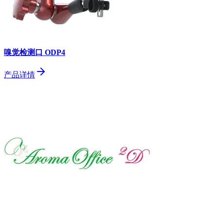
嗅觉检测口 ODP4
产品详情