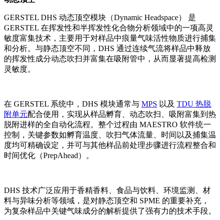
GERSTEL DHS 动态顶空模块（Dynamic Headspace） 是
GERSTEL 在挥发性和半挥发性化合物分析领域中的一项高灵
敏度富集技术，主要用于对样品中痕量气味活性物质进行捕集
和分析。与静态顶空不同，DHS 通过连续气流将样品中释放
的挥发性成分动态吹扫并富集在吸附管中，从而显著提高检测
灵敏度。
在 GERSTEL 系统中，DHS 模块通常与
MPS
以及
TDU 热脱
附单元
配合使用，实现从样品孵育、动态吹扫、吸附富集到热
脱附进样的全自动化流程。整个过程由 MAESTRO 软件统一
控制，关键参数如孵育温度、吹扫气体流量、时间以及捕集温
度均可精确设定，并可与其他样品前处理步骤进行流程整合和
时间优化（PrepAhead）。
DHS 技术广泛应用于香精香料、食品与饮料、环境监测、材
料与异味分析等领域，是对静态顶空和 SPME 的重要补充，
为复杂样品中关键气味成分的解析提供了强有力的技术手段。