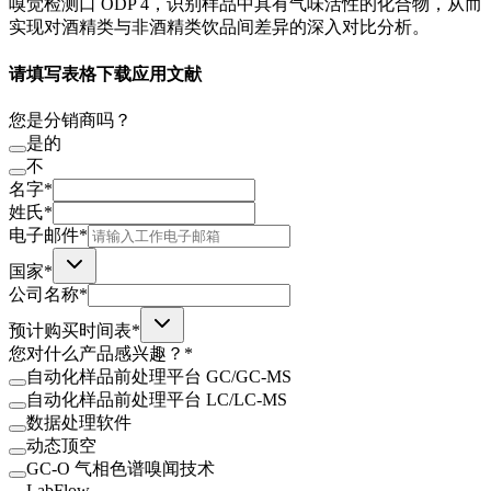
嗅觉检测口 ODP 4，识别样品中具有气味活性的化合物，从而
实现对酒精类与非酒精类饮品间差异的深入对比分析。
请填写表格下载应用文献
您是分销商吗？
是的
不
名字*
姓氏*
电子邮件*
国家*
公司名称*
预计购买时间表*
您对什么产品感兴趣？*
自动化样品前处理平台 GC/GC-MS
自动化样品前处理平台 LC/LC-MS
数据处理软件
动态顶空
GC-O 气相色谱嗅闻技术
LabFlow