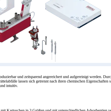
oduzierbar und zeitsparend angereichert und aufgereinigt werden. Du
mittelabfälle lassen sich getrennt nach ihren chemischen Eigenschaft
nd intuitiv.
h mit Kartuschen in 3 Größen und mit unterschiedlichen Adsorbentien 