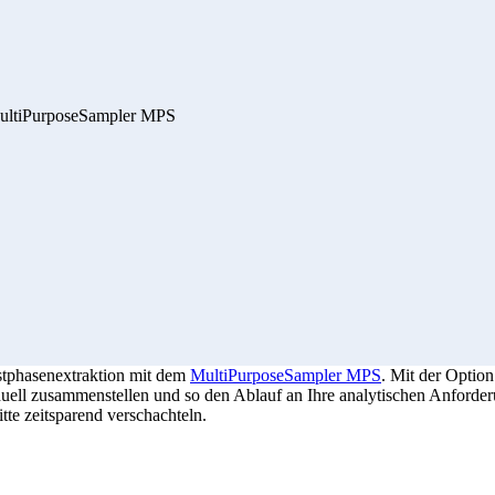
 MultiPurposeSampler MPS
stphasenextraktion mit dem
MultiPurposeSampler MPS
. Mit der Optio
iduell zusammenstellen und so den Ablauf an Ihre analytischen Anforde
tte zeitsparend verschachteln.