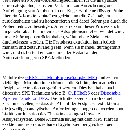
verwendeten Probenvorbereitungstechniken für die analytische
Chromatographie, sie ist ein Verfahren zur Anreicherung und
Aufreinigung von Analyten. In der Regel wird eine flüssige Probe
über ein Adsorptionsmittelbett geleitet, um die Zielanalyten
zurückzuhalten und zu konzentrieren und dabei Störungen durch die
Probenmatrix zu beseitigen. Alternativ kann dieser Prozess auch
umgekehrt ablaufen, indem das Adsorptionsmittel verwendet wird,
um die Störungen zurückzuhalten, während die Zielanalyten
durchgelassen werden. Die Festphasenextraktion kann jedoch
mühsam und zeitaufwändig sein, wenn sie manuell durchgeführt
wird, und es besteht ein zunehmender Bedarf an der
Automatisierung von SPE-Methoden.
Mithilfe des
GERSTEL MultiPurposeSampler MPS
und seinen
vielfältigen Moduloptionen können alle Schritte, der manuellen
Festphasenextraktion ausgeführt werden. Dies beinhaltet auch
dispersive SPE Techniken wie z.B.
QuECheRS
oder
Disposable
Pipetten Extraktion DPX
. Die Schritte lassen sich individuell
zusammenstellen, so dass der Ablauf der Festphasenextraktion an
die jeweiligen analytischen Anforderungen angepasst werden kann,
bis hin zur Injektion des Eluats in das angeschlossene
Analysensystem. Diese Automatisierung mit dem MPS führt zu
exakten und reproduzierbaren Ergebnissen bei gleichzeitiger
Zeitersparnis.