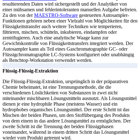
resultierenden Daten wird sichergestellt und der Analytiker von
einer mühsamen und fehlerintoleranten manuellen Aufgabe befreien.
Zu den von der
MAESTRO-Software
gesteuerten Autosampler-
Funktionen gehören neben einer Vielzahl von Möglichkeiten für den
Flüssigkeitstransfer auch weitere Techniken wie temperieren,
filtrieren, mischen, schütteln, inkubieren, eindampfen oder
zentrifugieren. Auch eine analytische Waage kann zur
Gewichtskontrolle von Flüssigkeitstransfers integriert werden. Der
Autosampler kann als Teil eines Gaschromatographie GC- oder
Flüssigchromatographie LC-Systems konfiguriert oder unabhängig
als Benchtop-Workstation verwendet werden.
Flüssig-Flüssig-Extraktion
Die Flüssig-Flüssig-Extraktion, ursprünglich in der präparativen
Chemie beheimatet, ist eine Trennungsmethode, die die
verschiedenen Löslichkeiten von Substanzen in zwei nicht
miteinander mischbaren Lösungsmitteln ausnutzt. Als Lösungsmittel
dienen je eine hydrophile Phase (meistens Wasser) und ein
hydrophobes organisches Lösungsmittel. Der erste Schritt ist das
Mischen der beiden Phasen, um den Stoffübergang des Produkts
von dem einem in das andere Lösungsmittel zu ermöglichen. Der
zweite Schritt ist die Trennung der beiden Flüssigphasen
voneinander, während in einem dritten Schritt das Lösungsmittel
wieder vom Produkt getrennt wird.