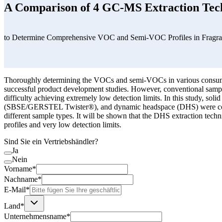
A Comparison of 4 GC-MS Extraction Tec
to Determine Comprehensive VOC and Semi-VOC Profiles in Fragran
Thoroughly determining the VOCs and semi-VOCs in various consumer g
successful product development studies. However, conventional sample e
difficulty achieving extremely low detection limits. In this study, s
(SBSE/GERSTEL Twister®), and dynamic headspace (DHS) were compar
different sample types. It will be shown that the DHS extraction tech
profiles and very low detection limits.
Sind Sie ein Vertriebshändler?
Ja
Nein
Vorname*
Nachname*
E-Mail*
Land*
Unternehmensname*