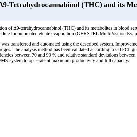
9-Tetrahydrocannabinol (THC) and its Met
ination of Δ9-tetrahydrocannabinol (THC) and its metabolites in bloo
dule for automated eluate evaporation (GERSTEL MultiPosition Evap
s was transferred and automated using the described system. Improvemen
ridges. The analysis method has been validated according to GTFCh guid
iencies between 70 and 93 % and relative standard deviations betwee
C/MS-system to op- erate at maximum productivity and full capacity.