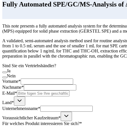
Fully Automated SPE/GC/MS-Analysis of Δ
This note presents a fully automated analysis system for the determ
(MPS) equipped for solid phase extraction (GERSTEL SPE) and a mo
A validated, semi-automated analysis method used for routine analysi
from 1 to 0.5 mL serum and the use of smaller 1 mL for mat SPE cart
quantification below 1 ng/mL for THC and THC-OH, extraction effic
preparation in parallel with the chromatographic run, enabling the G
Sind Sie ein Vertriebshändler?
Ja
Nein
Vorname*
Nachname*
E-Mail*
Land*
Unternehmensname*
Voraussichtlicher Kaufzeitraum*
Für welches Produkt interessieren Sie sich?*