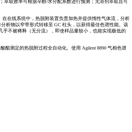
效率高；萃取效率可根据辛醇/水分配系数进行预测；无溶剂萃取且可
。在在线系统中，热脱附装置负责加热并提供惰性气体流，分析
热将分析物以窄带形式转移至 GC 柱头，以获得最佳色谱性能。该
柱前几乎不被稀释（无分流），即使样品量较小，也能实现极低的
甲酸酯测定的热脱附过程全自动化。使用 Agilent 8890 气相色谱