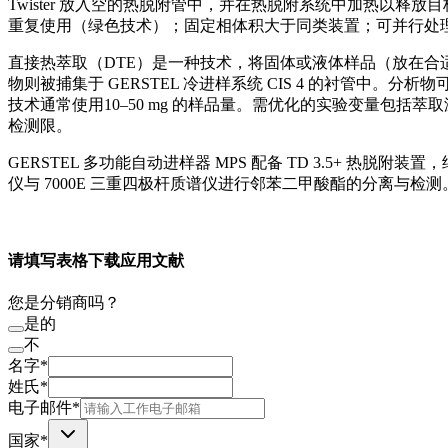
Twister 放入空的热脱附管中，并在热脱附系统中加热以释
重复使用（绿色技术）；固定相体积大于同类装置；可并行处理多个
直接热萃取（DTE）是一种技术，将固体或液体样品（放在
物则被捕集于 GERSTEL 冷进样系统 CIS 4 的衬管
技术通常使用10–50 mg 的样品量。需优化的实验变量包
检测限。
GERSTEL 多功能自动进样器 MPS 配备 TD 3.5+ 热脱附装
仪与 7000E 三重四极杆质谱仪进行邻苯二甲酸酯的分离与检测
请填写表格下载应用文献
您是分销商吗？
是的
不
名字*
姓氏*
电子邮件*
国家*