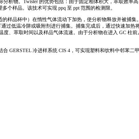
放目标分析物。Twister 的优势包括：由于固定相体积大，萃取
样品。该技术可实现 ppq 至 ppt 范围的检测限。
合适的样品杯中）在惰性气体流动下加热，使分析物释放并被捕集
中。分析物可通过低温冷阱或吸附剂进行捕集。捕集完成后，通过快速加
括萃取温度、萃取时间以及样品气体流速。由于分析物在进入 GC 
置，结合 GERSTEL 冷进样系统 CIS 4，可实现塑料和饮料中邻苯二
。